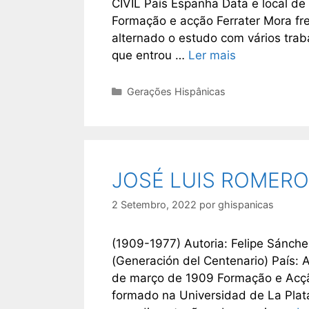
CIVIL País Espanha Data e local d
Formação e acção Ferrater Mora fre
alternado o estudo com vários trab
que entrou …
Ler mais
Categorias
Gerações Hispânicas
JOSÉ LUIS ROMERO
2 Setembro, 2022
por
ghispanicas
(1909-1977) Autoria: Felipe Sánch
(Generación del Centenario) País: 
de março de 1909 Formação e Acção
formado na Universidad de La Pla