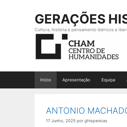
Saltar
para
GERAÇÕES HI
o
conteúdo
Cultura, história e pensamento ibéricos e ib
Início
Apresentação
Equipa
ANTONIO MACHAD
17 Junho, 2025
por
ghispanicas