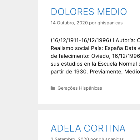
DOLORES MEDIO
14 Outubro, 2020
por
ghispanicas
(16/12/1911-16/12/1996) i Autoría: 
Realismo social País: España Data e
de falecimento: Oviedo, 16/12/199
sus estudios en la Escuela Normal 
partir de 1930. Previamente, Medi
Categorias
Gerações Hispânicas
ADELA CORTINA
2 Setembro, 2020
por
ghispanicas