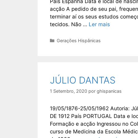
País Espanha Data e local de nasc
acção A pedido de seu pai, frequen
terminar aí os seus estudos começ
tecidos. Não …
Ler mais
Categorias
Gerações Hispânicas
JÚLIO DANTAS
1 Setembro, 2020
por
ghispanicas
19/05/1876-25/05/1962 Autoria: Jú
DE 1912 País PORTUGAL Data e loc
Formação e acção Ingressou no Colé
curso de Medicina da Escola Médico