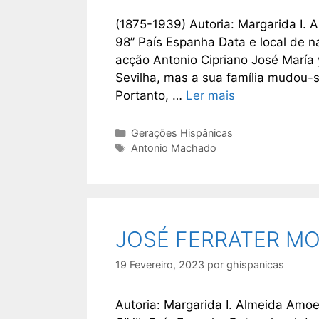
(1875-1939) Autoria: Margarida I
98” País Espanha Data e local de 
acção Antonio Cipriano José María
Sevilha, mas a sua família mudou-s
Portanto, …
Ler mais
Categorias
Gerações Hispânicas
Etiquetas
Antonio Machado
JOSÉ FERRATER M
19 Fevereiro, 2023
por
ghispanicas
Autoria: Margarida I. Almeida A