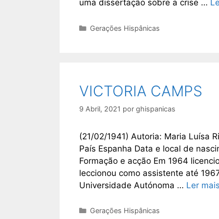
uma dissertação sobre a crise …
Le
Categorias
Gerações Hispânicas
VICTORIA CAMPS
9 Abril, 2021
por
ghispanicas
(21/02/1941) Autoria: Maria Luísa R
País Espanha Data e local de nasc
Formação e acção Em 1964 licencio
leccionou como assistente até 196
Universidade Autónoma …
Ler mai
Categorias
Gerações Hispânicas