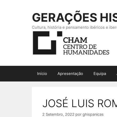
Saltar
para
GERAÇÕES HI
o
conteúdo
Cultura, história e pensamento ibéricos e ib
Início
Apresentação
Equipa
JOSÉ LUIS RO
2 Setembro, 2022
por
ghispanicas