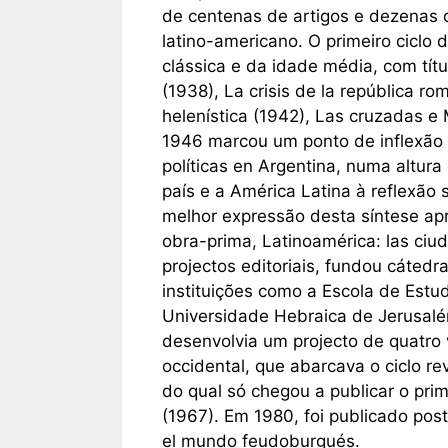
de centenas de artigos e dezenas d
latino-americano. O primeiro ciclo
clássica e da idade média, com tít
(1938), La crisis de la república ro
helenística (1942), Las cruzadas e
1946 marcou um ponto de inflexão n
políticas en Argentina, numa altura
país e a América Latina à reflexão
melhor expressão desta síntese ap
obra-prima, Latinoamérica: las ciud
projectos editoriais, fundou cátedr
instituições como a Escola de Estu
Universidade Hebraica de Jerusalé
desenvolvia um projecto de quatro 
occidental, que abarcava o ciclo rev
do qual só chegou a publicar o pri
(1967). Em 1980, foi publicado pos
el mundo feudoburgués.