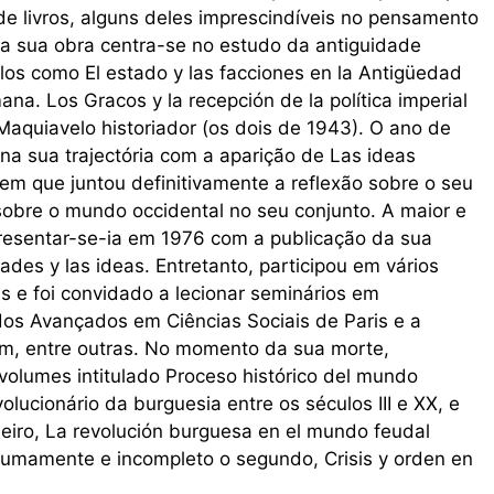
e livros, alguns deles imprescindíveis no pensamento
 da sua obra centra-se no estudo da antiguidade
ulos como El estado y las facciones en la Antigüedad
mana. Los Gracos y la recepción de la política imperial
 Maquiavelo historiador (os dois de 1943). O ano de
a sua trajectória com a aparição de Las ideas
 em que juntou definitivamente a reflexão sobre o seu
 sobre o mundo occidental no seu conjunto. A maior e
resentar-se-ia em 1976 com a publicação da sua
ades y las ideas. Entretanto, participou em vários
as e foi convidado a lecionar seminários em
dos Avançados em Ciências Sociais de Paris e a
m, entre outras. No momento da sua morte,
volumes intitulado Proceso histórico del mundo
olucionário da burguesia entre os séculos III e XX, e
meiro, La revolución burguesa en el mundo feudal
tumamente e incompleto o segundo, Crisis y orden en