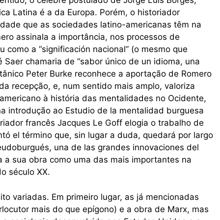
ntido, o célebre postulado de Jorge Luis Borges,
ca Latina é a da Europa. Porém, o historiador
cidade que as sociedades latino-americanas têm na
ero assinala a importância, nos processos de
u como a “significación nacional” (o mesmo que
é Saer chamaria de “sabor único de un idioma, una
britânico Peter Burke reconhece a aportação de Romero
 da recepção, e, num sentido mais amplo, valoriza
americano à história das mentalidades no Ocidente,
na introdução ao Estudio de la mentalidad burguesa
riador francês Jacques Le Goff elogia o trabalho de
tó el término que, sin lugar a duda, quedará por largo
feudoburgués, una de las grandes innovaciones del
alia a sua obra como uma das mais importantes na
do século XX.
to variadas. Em primeiro lugar, as já mencionadas
erlocutor mais do que epígono) e a obra de Marx, mas