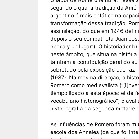
O labor de Romero lembra, nesse se
segundo o qual a tradição da Améri
argentino é mais enfático na capa
transformação dessa tradição. Rom
assimilação, do que em 1946 defini
depois o seu compatriota Juan Jos
época y un lugar”). O historiador 
neste âmbito, que situa na história
também a contribuição geral do sul
sobretudo pela exposição que faz 
(1987). Na mesma direcção, o histo
Romero como medievalista (“[i]nven
tiempo ligado a esta época: el de 
vocabulario historiográfico”) e av
historiografia da segunda metade 
As influências de Romero foram mui
escola dos Annales (da que foi int